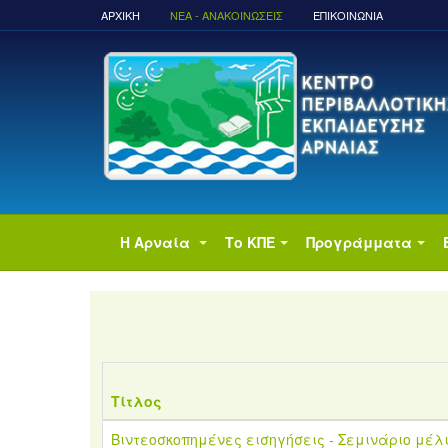
ΑΡΧΙΚΉ
ΝΈΑ - ΑΝΑΚΟΙΝΏΣΕΙΣ
ΕΠΙΚΟΙΝΩΝΙΑ
Η Αρναία
Το ΚΠΕ
Προγράμματα
Τίτλος
Βιντεοσκοπημένες εισηγήσεις - Σεμινάριο μέλ