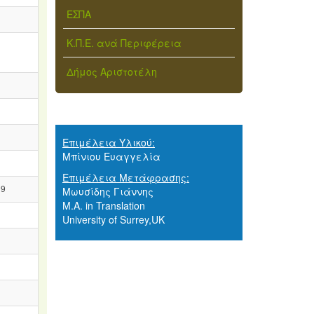
ΕΣΠΑ
Κ.Π.Ε. ανά Περιφέρεια
0
Δήμος Αριστοτέλη
Επιμέλεια Υλικού:
Μπίνιου Ευαγγελία
Επιμέλεια Μετάφρασης:
19
Μωυσίδης Γιάννης
M.A. in Translation
University of Surrey,UK