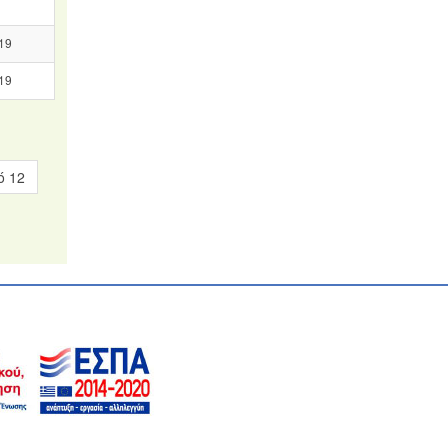
19
19
ό 12