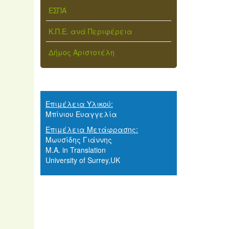
ΕΣΠΑ
Κ.Π.Ε. ανά Περιφέρεια
Δήμος Αριστοτέλη
Επιμέλεια Υλικού:
Μπίνιου Ευαγγελία
Επιμέλεια Μετάφρασης:
Μωυσίδης Γιάννης
M.A. in Translation
University of Surrey,UK