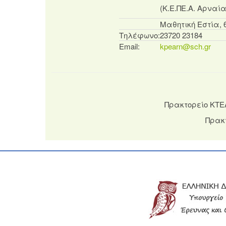
(Κ.Ε.ΠΕ.Α. Αρναία
Μαθητική Εστία, 
Τηλέφωνο:
23720 23184
Email:
kpearn@sch.gr
Πρακτορείο ΚΤΕΛ
Πρακτ