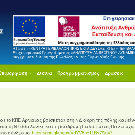
Η Πράξη «ΚΕΝΤΡΑ ΠΕΡΙΒΑΛΛΟΝΤΙΚΗΣ ΕΚΠΑΙΔΕΥΣΗΣ (ΚΠΕ) – ΠΕΡΙΒΑΛ
Επιχειρησιακού Προγράμματος «ΑΝΑΠΤΥΞΗ ΑΝΘΡΩΠΙΝΟΥ ΔΥΝΑΜΙΚΟΥ
συγχρηματοδότηση της Ελλάδας και της Ευρωπαϊκής Ένωσης
Επιμόρφωση
Δίκτυα
Προγραμματισμός
Δράσεις
αι το ΚΠΕ Αρναίας βρίσκεται στη ΝΔ άκρη της πόλης και είν
 από τη Θεσσαλονίκη και τη διαδρομή Γαλάτιστας-Παλαιόχω
 στο σύνδεσμο
https://goo.gl/maps/VdYV5hc1LBy79je47