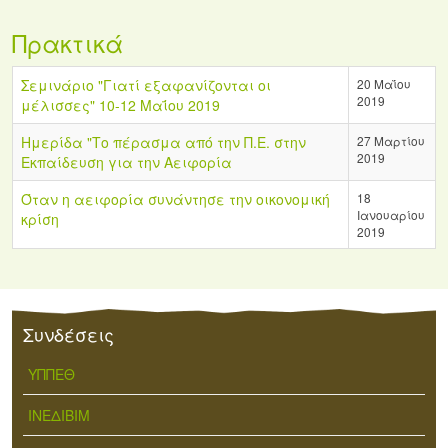
Πρακτικά
Σεμινάριο "Γιατί εξαφανίζονται οι
20 Μαΐου
2019
μέλισσες" 10-12 Μαΐου 2019
Ημερίδα "Το πέρασμα από την Π.Ε. στην
27 Μαρτίου
2019
Εκπαίδευση για την Αειφορία
Όταν η αειφορία συνάντησε την οικονομική
18
Ιανουαρίου
κρίση
2019
Συνδέσεις
ΥΠΠΕΘ
ΙΝΕΔΙΒΙΜ