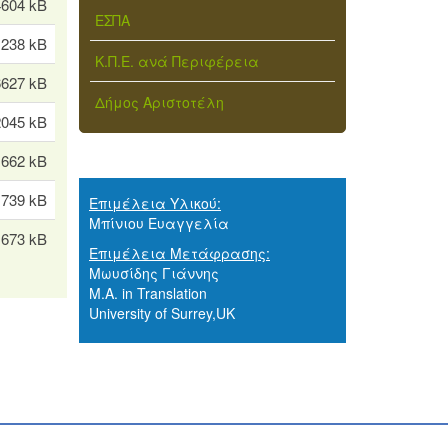
4604 kB
ΕΣΠΑ
238 kB
Κ.Π.Ε. ανά Περιφέρεια
6627 kB
Δήμος Αριστοτέλη
2045 kB
1662 kB
1739 kB
Επιμέλεια Υλικού:
Μπίνιου Ευαγγελία
1673 kB
Επιμέλεια Μετάφρασης:
Μωυσίδης Γιάννης
M.A. in Translation
University of Surrey,UK