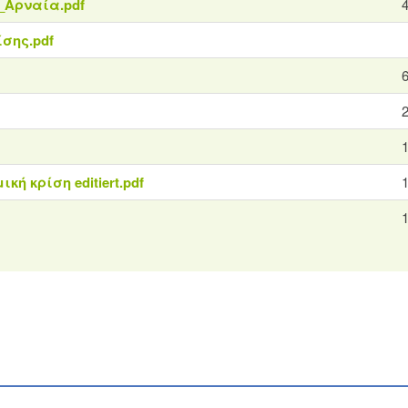
_Αρναία.pdf
ίσης.pdf
ή κρίση editiert.pdf