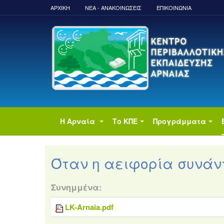
ΑΡΧΙΚΉ
ΝΈΑ - ΑΝΑΚΟΙΝΏΣΕΙΣ
ΕΠΙΚΟΙΝΩΝΙΑ
Η Αρναία
Το ΚΠΕ
Προγράμματα
Όταν η αειφορία συνάντ
Συνημμένα:
LK-Arnaia.pdf