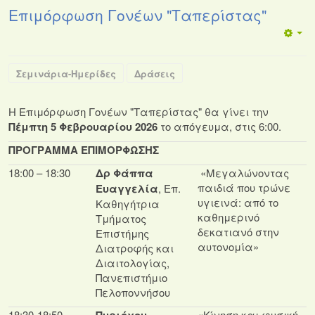
Επιμόρφωση Γονέων "Ταπερίστας"
Σεμινάρια-Ημερίδες
Δράσεις
Η Επιμόρφωση Γονέων "Ταπερίστας" θα γίνει την
Πέμπτη 5 Φεβρουαρίου 2026
το απόγευμα, στις 6:00.
ΠΡΟΓΡΑΜΜΑ ΕΠΙΜΟΡΦΩΣΗΣ
18:00 – 18:30
Δρ Φάππα
«Μεγαλώνοντας
παιδιά που τρώνε
Ευαγγελία
, Επ.
υγιεινά: από το
Καθηγήτρια
καθημερινό
Τμήματος
δεκατιανό στην
Επιστήμης
αυτονομία»
Διατροφής και
Διαιτολογίας,
Πανεπιστήμιο
Πελοποννήσου
18:30-18:50
«Κίνηση και φυσική