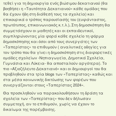
τεθεί για τη δημιουργία ενός βιώσιμου δεκατιανού (θα
βοηθήσει η «Ταυτότητα Δεκατιανού» κάθε ομάδας που
θα έχουν ήδη στη διάθεσή τους τα σχολεία) και
επικουρικά ο τρόπος παρουσίασής του (ευφάνταστος,
πρωτότυπος, επικοινωνιακός κ.τ.λ.)
.
Στη δημοσκόπηση θα
συμμετάσχουν οι μαθητές και οι εκπαιδευτικοί,
συμπληρώνοντας μία φορά κάθε σχολείο τη φόρμα
δημοσκόπησης και όσοι από τους συνεργάτες των
«Ταπερίστας» το επιθυμούν ( αναλυτικές οδηγίες για
τον τρόπο που θα γίνει η δημοσκόπηση στις διαφορετικές
ομάδες σχολείων -Νηπιαγωγεία, Δημοτικά Σχολεία,
Γυμνάσια και Λύκεια- θα αποσταλούν αργότερα). Το
πιο «Αξιοζήλευτο Δεκατιανό» και οι δημιουργοί του θα
προβληθούν στα τρία blogs των «Ταπερίστας» καθώς και
στα μέσα κοινωνικής δικτύωσης των φορέων που
συνεργάζονται στους «Ταπερίστας 2024».
Θα προσκληθούν να παρακολουθήσουν τη δράση τα
σχολεία των «Ταπερίστας» που δεν δήλωσαν
συμμετοχή, αν το επιθυμούν, χωρίς να έχουν το
δικαίωμα της παρέμβασης.