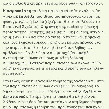
αυτό βιβλίο θα αναρτηθεί στα blogs των «Ταπερίστας».
Η παρουσίαση
του δεκατιανού από κάθε σχολείο, θα
γίνει
με επίδειξη του ίδιου του προϊόντος
και όχι με
φωτογραφίες ή βίντεο (εξαίρεση θα αποτελέσουν τα
Εσπερινά Σχολεία).
Ο τρόπος
παρουσίασης (ένας ή
περισσότεροι μαθητές, με κείμενο , με μουσική, στίχους,
δρώμενο κ.τ.λ.) θα αποφασιστεί από την κάθε ομάδα
και τους εκπαιδευτικούς της. Ο διαθέσιμος
χρόνος
για
την παρουσίαση θα εξαρτηθεί από το πλήθος των
ομάδων που θα δηλώσουν συμμετοχή(θα υπάρξει
σχετική ενημέρωση αμέσως μετά τη δήλωση
συμμετοχών).
Η σειρά
παρουσίασης των σχολείων θα
οριστεί σύμφωνα με τη σειρά κατάθεσης των αιτήσεων
συμμετοχής.
Στο τέλος κάθε ημέρας υλοποίησης της δράσης και μετά
την παρουσίαση όλων των σχολείων, θα διενεργείται
δημοσκόπηση για την ανάδειξη του πιο
«Αξιοζήλευτου
Δεκατιανού».
Τα κριτήρια τα οποία θα κληθούν να
λάβουν υπόψη όσοι θα συμμετάσχουν στη δημοσκόπηση
είναι πρωτίστως η τήρηση των προϋποθέσεων που έχουν