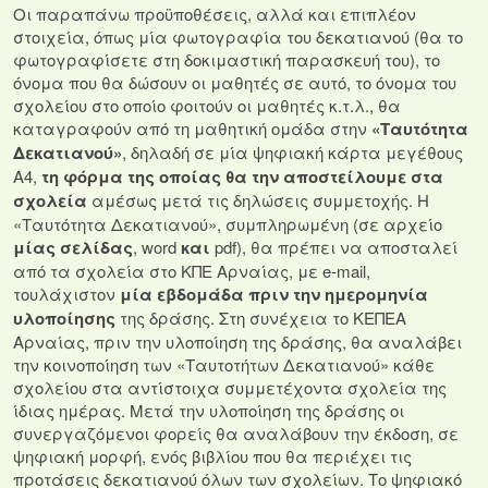
Οι παραπάνω προϋποθέσεις, αλλά και επιπλέον
στοιχεία, όπως μία φωτογραφία του δεκατιανού (θα το
φωτογραφίσετε στη δοκιμαστική παρασκευή του), το
όνομα που θα δώσουν οι μαθητές σε αυτό, το όνομα του
σχολείου στο οποίο φοιτούν οι μαθητές κ.τ.λ., θα
καταγραφούν από τη μαθητική ομάδα στην
«Ταυτότητα
Δεκατιανού»
, δηλαδή σε μία ψηφιακή κάρτα μεγέθους
Α4,
τη φόρμα της οποίας θα την αποστείλουμε στα
σχολεία
αμέσως μετά τις δηλώσεις συμμετοχής. Η
«Ταυτότητα Δεκατιανού», συμπληρωμένη (σε αρχείο
μίας σελίδας
, word
και
pdf), θα πρέπει να αποσταλεί
από τα σχολεία στο ΚΠΕ Αρναίας, με e-mail,
τουλάχιστον
μία εβδομάδα πριν την ημερομηνία
υλοποίησης
της δράσης. Στη συνέχεια το ΚΕΠΕΑ
Αρναίας, πριν την υλοποίηση της δράσης, θα αναλάβει
την κοινοποίηση των «Ταυτοτήτων Δεκατιανού» κάθε
σχολείου στα αντίστοιχα συμμετέχοντα σχολεία της
ίδιας ημέρας. Μετά την υλοποίηση της δράσης οι
συνεργαζόμενοι φορείς θα αναλάβουν την έκδοση, σε
ψηφιακή μορφή, ενός βιβλίου που θα περιέχει τις
προτάσεις δεκατιανού όλων των σχολείων. Το ψηφιακό