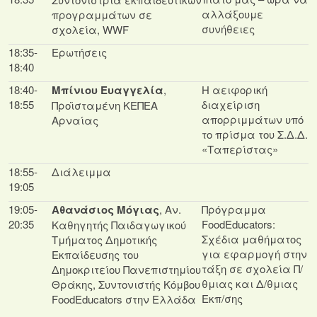
αλλάξουμε
προγραμμάτων σε
συνήθειες
σχολεία, WWF
18:35-
Ερωτήσεις
18:40
18:40-
Μπίνιου Ευαγγελία
,
Η αειφορική
18:55
διαχείριση
Προϊσταμένη ΚΕΠΕΑ
απορριμμάτων υπό
Αρναίας
το πρίσμα του Σ.Δ.Δ.
«Ταπερίστας»
18:55-
Διάλειμμα
19:05
19:05-
Αθανάσιος Μόγιας
, Αν.
Πρόγραμμα
20:35
FoodEducators:
Καθηγητής Παιδαγωγικού
Σχέδια μαθήματος
Τμήματος Δημοτικής
για εφαρμογή στην
Εκπαίδευσης του
τάξη σε σχολεία Π/
Δημοκριτείου Πανεπιστημίου
θμιας και Δ/θμιας
Θράκης, Συντονιστής Κόμβου
Εκπ/σης
FoodEducators στην Ελλάδα