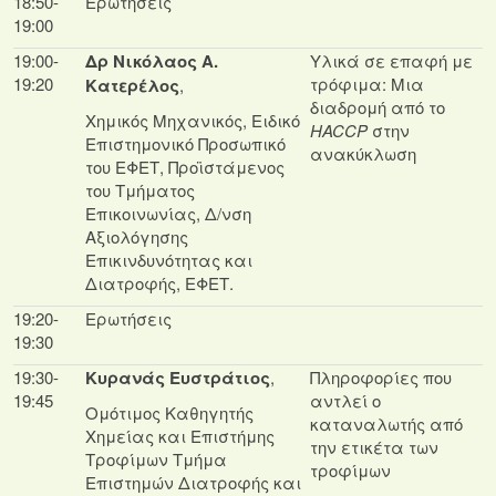
18:50-
Ερωτήσεις
19:00
19:00-
Δρ Νικόλαος Α.
Υλικά σε επαφή με
19:20
τρόφιμα: Μια
Κατερέλος
,
διαδρομή από το
Χημικός Μηχανικός, Ειδικό
HACCP
στην
Επιστημονικό Προσωπικό
ανακύκλωση
του ΕΦΕΤ, Προϊστάμενος
του Τμήματος
Επικοινωνίας, Δ/νση
Αξιολόγησης
Επικινδυνότητας και
Διατροφής, ΕΦΕΤ.
19:20-
Ερωτήσεις
19:30
19:30-
Κυρανάς Ευστράτιος
,
Πληροφορίες που
19:45
αντλεί ο
Ομότιμος Καθηγητής
καταναλωτής από
Χημείας και Επιστήμης
την ετικέτα των
Τροφίμων Τμήμα
τροφίμων
Επιστημών Διατροφής και