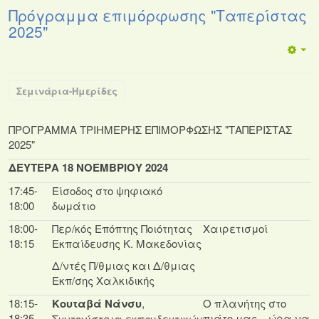
Πρόγραμμα επιμόρφωσης "Ταπερίστας
2025"
Σεμινάρια-Ημερίδες
ΠΡΟΓΡΑΜΜΑ ΤΡΙΗΜΕΡΗΣ ΕΠΙΜΟΡΦΩΣΗΣ "ΤΑΠΕΡΙΣΤΑΣ
2025"
ΔΕΥΤΕΡΑ 18 ΝΟΕΜΒΡΙΟΥ 2024
17:45-
Είσοδος στο ψηφιακό
18:00
δωμάτιο
18:00-
Περ/κός Επόπτης Ποιότητας
Χαιρετισμοί
18:15
Εκπαίδευσης Κ. Μακεδονίας
Δ/ντές Π/θμιας και Δ/θμιας
Εκπ/σης Χαλκιδικής
18:15-
Κουταβά Νάνσυ
,
Ο πλανήτης στο
18:35
πιάτο μας – ώρα να
Συντονίστρια εκπαιδευτικών