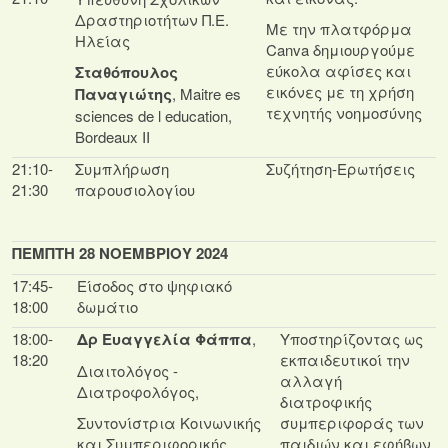
Δραστηριοτήτων Π.Ε.
Mε την πλατφόρμα
Ηλείας
Canva δημιουργούμε
εύκολα αφίσες και
Σταθόπουλος
εικόνες με τη χρήση
Παναγιώτης
, Maitre es
τεχνητής νοημοσύνης
sciences de l education,
Bordeaux II
21:10-
Συμπλήρωση
Συζήτηση-Ερωτήσεις
21:30
παρουσιολογίου
ΠΕΜΠΤΗ 28 ΝΟΕΜΒΡΙΟΥ 2024
17:45-
Είσοδος στο ψηφιακό
18:00
δωμάτιο
18:00-
Δρ Ευαγγελία Φάππα
,
Υποστηρίζοντας ως
18:20
εκπαιδευτικοί την
Διαιτολόγος -
αλλαγή
Διατροφολόγος,
διατροφικής
Συντονίστρια Κοινωνικής
συμπεριφοράς των
και Συμπεριφορικής
παιδιών και εφήβων