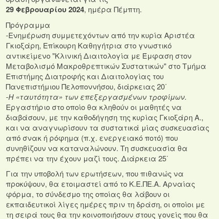
29 Φεβρουαρίου 2024
, ημέρα Πέμπτη.
Πρόγραμμα
-Ενημέρωση συμμετεχόντων από την κυρία Αριστέα
Γκιοξάρη, Επίκουρη Καθηγήτρια στο γνωστικό
αντικείμενο "Κλινική Διαιτολογία με Έμφαση στον
Μεταβολισμό Μακροθρεπτικών Συστατικών" στο Τμήμα
Επιστήμης Διατροφής και Διαιτολογίας του
Πανεπιστήμιου Πελοποννήσου, διάρκειας 20΄
-Η «ταυτότητα» των επεξεργασμένων τροφίμων.
Εργαστήριο στο οποίο θα κληθούν οι μαθητές να
διαβάσουν, με την καθοδήγηση της κυρίας Γκιοξάρη Α.,
και να αναγνωρίσουν τα συστατικά μίας συσκευασίας
από σνακ ή ρόφημα (π.χ. ενεργειακό ποτό) που
συνηθίζουν να καταναλώνουν. Τη συσκευασία θα
πρέπει να την έχουν μαζί τους. Διάρκεια 25΄
Για την υποβολή των ερωτήσεων, που πιθανώς να
προκύψουν, θα ετοιμαστεί από το Κ.Ε.ΠΕ.Α. Αρναίας
φόρμα, το σύνδεσμο της οποίας θα λάβουν οι
εκπαιδευτικοί λίγες ημέρες πριν τη δράση, οι οποίοι με
τη σειρά τους θα την κοινοποιήσουν στους γονείς που θα