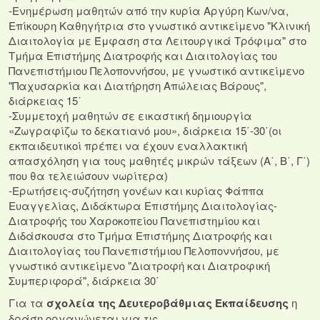
-Ενημέρωση μαθητών από την κυρία Αργύρη Κων/να,
Επίκουρη Καθηγήτρια στο γνωστικό αντικείμενο "Κλινική
Διαιτολογία με Έμφαση στα Λειτουργικά Τρόφιμα" στο
Τμήμα Επιστήμης Διατροφής και Διαιτολογίας του
Πανεπιστήμιου Πελοποννήσου, με γνωστικό αντικείμενο
"Παχυσαρκία και Διατήρηση Απώλειας Βάρους",
διάρκειας 15΄
-Συμμετοχή μαθητών σε εικαστική δημιουργία
«Ζωγραφίζω το δεκατιανό μου», διάρκεια 15΄-30΄(οι
εκπαιδευτικοί πρέπει να έχουν εναλλακτική
απασχόληση για τους μαθητές μικρών τάξεων (Α΄, Β΄, Γ΄)
που θα τελειώσουν νωρίτερα)
-Ερωτήσεις-συζήτηση γονέων και κυρίας Φάππα
Ευαγγελίας, Διδάκτωρα Επιστήμης Διαιτολογίας-
Διατροφής του Χαροκοπείου Πανεπιστημίου και
Διδάσκουσα στο Τμήμα Επιστήμης Διατροφής και
Διαιτολογίας του Πανεπιστήμιου Πελοποννήσου, με
γνωστικό αντικείμενο "Διατροφή και Διατροφική
Συμπεριφορά", διάρκεια 30΄
Για τα
σχολεία της Δευτεροβάθμιας Εκπαίδευσης
η
δράση οργανώνεται για τις