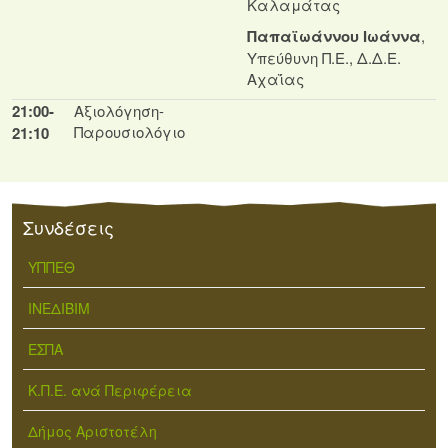
Καλαμάτας
Παπαϊωάννου Ιωάννα
,
Υπεύθυνη Π.Ε., Δ.Δ.Ε.
Αχαΐας
21:00-
Αξιολόγηση-
Παρουσιολόγιο
21:10
Συνδέσεις
ΥΠΠΕΘ
ΙΝΕΔΙΒΙΜ
ΕΣΠΑ
Κ.Π.Ε. ανά Περιφέρεια
Δήμος Αριστοτέλη