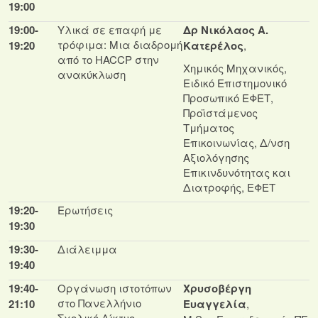
19:00
19:00-
Υλικά σε επαφή με
Δρ Νικόλαος Α.
τρόφιμα: Μια διαδρομή
19:20
Κατερέλος
,
από το HACCP στην
Χημικός Μηχανικός,
ανακύκλωση
Ειδικό Επιστημονικό
Προσωπικό ΕΦΕΤ,
Προϊστάμενος
Τμήματος
Επικοινωνίας, Δ/νση
Αξιολόγησης
Επικινδυνότητας και
Διατροφής, ΕΦΕΤ
19:20-
Ερωτήσεις
19:30
19:30
-
Διάλειμμα
19:40
19:40-
Οργάνωση ιστοτόπων
Χρυσοβέργη
στο Πανελλήνιο
21:10
Ευαγγελία
,
Σχολικό Δίκτυο