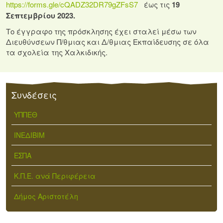
https://forms.gle/cQADZ32DR79gZFsS7
έως τις
19
Σεπτεμβρίου 2023.
Το έγγραφο της πρόσκλησης έχει σταλεί μέσω των
Διευθύνσεων Π/θμιας και Δ/θμιας Εκπαίδευσης σε όλα
τα σχολεία της Χαλκιδικής.
Συνδέσεις
ΥΠΠΕΘ
ΙΝΕΔΙΒΙΜ
ΕΣΠΑ
Κ.Π.Ε. ανά Περιφέρεια
Δήμος Αριστοτέλη