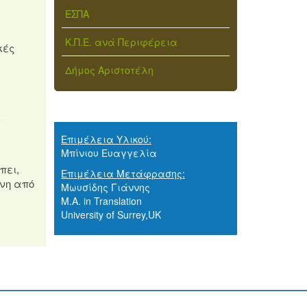
ΕΣΠΑ
Κ.Π.Ε. ανά Περιφέρεια
κές
Δήμος Αριστοτέλη
-
Επιμέλεια Υλικού:
Μπίνιου Ευαγγελία
πει,
Επιμέλεια Μετάφρασης:
ένη από
Μωυσίδης Γιάννης
M.A. in Translation
University of Surrey,UK