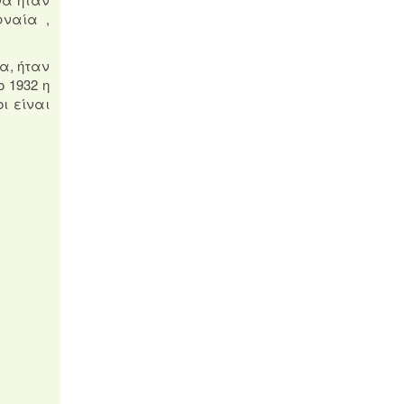
ρναία ,
α, ήταν
 1932 η
οι είναι