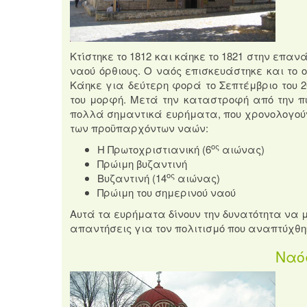
Κτίστηκε το 1812 και κάηκε το 1821 στην επαν
ναού όρθιους. Ο ναός επισκευάστηκε και το ο
Κάηκε για δεύτερη φορά το Σεπτέμβριο του 
του μορφή. Μετά την καταστροφή από την 
πολλά σημαντικά ευρήματα, που χρονολογούν
των προϋπαρχόντων ναών:
ος
Η Πρωτοχριστιανική (6
αιώνας)
Πρώιμη βυζαντινή
ος
Βυζαντινή (14
αιώνας)
Πρώιμη του σημερινού ναού
Αυτά τα ευρήματα δίνουν την δυνατότητα να μ
απαντήσεις για τον πολιτισμό που αναπτύχθηκ
Ναό