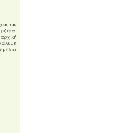
χους του
 μέτρα.
 αρχική
οκάλυψε
θεμέλια