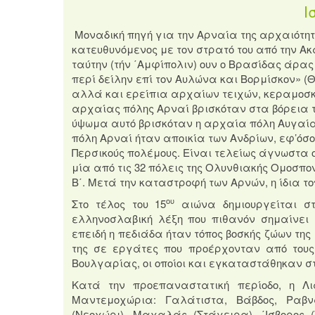
Ι
Μοναδική πηγή για την Αρναία της αρχαιότητα
κατευθυνόμενος με τον στρατό του από την Α
ταύτην (τήν ΄Αμφίπολιν) ουν ο Βρασίδας άρας
περί δείλην επί τον Αυλώνα και Βορμίσκον» (Θ
αλλά και ερείπια αρχαίων τειχών, κεραμοσκε
αρχαίας πόλης Αρναί βρισκόταν στα βόρεια τ
ύψωμα αυτό βρισκόταν η αρχαία πόλη Αυγαία κ
πόλη Αρναί ήταν αποικία των Ανδρίων, εφ’όσο
Περσικούς πολέμους. Είναι τελείως άγνωστα 
μία από τις 32 πόλεις της Ολυνθιακής Ομοσπο
Β΄. Μετά την καταστροφή των Αρνών, η ίδια 
ου
Στο τέλος του 15
αιώνα δημιουργείται στ
ελληνοσλαβική λέξη που πιθανόν σημαίνει σ
επειδή η πεδιάδα ήταν τόπος βοσκής ζώων της
της σε εργάτες που προέρχονταν από τους
Βουλγαρίας, οι οποίοι και εγκαταστάθηκαν στ
Κατά την προεπαναστατική περίοδο, η Λι
Μαντεμοχώρια: Γαλάτιστα, Βάβδος, Ραβν
(Νεοχώρι), Μαχαλάς (Στάγειρα), ΄Ισβορος (