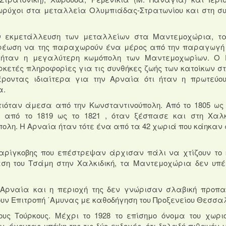
ωρύχοι στα μεταλλεία Ολυμπιάδας-Στρατωνίου και στη σ
ην εκμετάλλευση των μεταλλείων στα Μαντεμοχώρια, τ
χρέωση να της παραχωρούν ένα μέρος από την παραγωγή 
 ήταν η μεγαλύτερη κωμόπολη των Μαντεμοχωρίων.
Ο 
ρκετές πληροφορίες για τις συνθήκες ζωής των κατοίκων στ
οντας ιδιαίτερα για την Αρναία ότι ήταν η πρωτεύο
α.
τιόταν άμεσα από την Κωνσταντινούπολη.
Από το 1805 ως 
από το 1819 ως το 1821 , όταν ξέσπασε και στη Χαλκ
πολη.
Η Αρναία ήταν τότε ένα από τα 42 χωριά που κάηκαν 
Λιαρίγκοβης που επέστρεψαν άρχισαν πάλι να χτίζουν το
αση του Τσάμη στην Χαλκιδική, τα Μαντεμοχώρια δεν υπ
Αρναία και η περιοχή της δεν γνώρισαν σλαβική προπ
υν Επιτροπή ΄Αμυνας με καθοδήγηση του Προξενείου Θεσσαλ
υς Τούρκους.
Μέχρι το 1928 το επίσημο όνομα του χωρι
, έχοντας υπόψη της τις δύο εκδοχές, ότι δηλαδή πιθανόν 