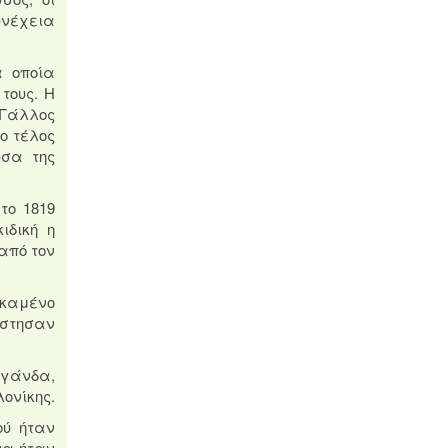
υνέχεια
α οποία
τους.
Η
Γάλλος
ο τέλος
υσα της
το 1819
ιδική η
από τον
 καμένο
έστησαν
αγάνδα,
ονίκης.
ού ήταν
να ήταν