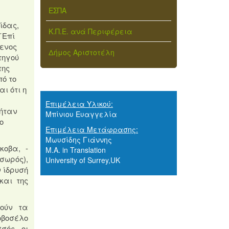
ΕΣΠΑ
ίδας,
Κ.Π.Ε. ανά Περιφέρεια
΄Επί
μενος
Δήμος Αριστοτέλη
τηγού
της
ό το
ι ότι η
Επιμέλεια Υλικού:
 ήταν
Μπίνιου Ευαγγελία
ο
Επιμέλεια Μετάφρασης:
Μωυσίδης Γιάννης
κοβα,
-
M.A. in Translation
σωρός),
University of Surrey,UK
 ίδρυσή
και της
λούν τα
βοσέλο
σός, οι