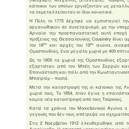
κάτοικοι των οποίων εργάζονταν ως μεταλλ
τα εκμεταλλεύονταν οι ίδιοι κοινοτικά.
Η Πύλη το 1775 δέχτηκε να εμπιστευτεί τ
οργανώθηκαν σε συνεταιρισμό, με την υπο
Αρναία την προεπαναστατική αυτή εποχή
πρόξενος της Θεσσαλονίκης Cousiné
ry
δίνει α
ου
ου
του 18
και αρχές του 19
αιώνα, αναφέρ
Ομοσπονδίας, ένα μεγάλο χωριό με 400 σπίτι
Ως το 1805 τα χωριά της Ομοσπονδίας εξαρ
εξαρτιόταν από τον Μπέη των Σερρών και 
Επανάσταση και πάλι από την Κωνσταντινού
Μπαϊράμ – πασά.
Μετά την καταστροφή της οι κάτοικοι της 
χωριό τους.
Το 1854, όταν έγινε η επανάστ
καμία νέα καταστροφή από τους Τούρκους.
Κατά τα χρόνια του Μακεδονικού Αγώνα η 
γεγονός που δεν τους απέτρεψε να σχηματίσο
Στις 2 Νοεμβρίου 1912 ελευθερώθηκε από το
Λιαρίγκοβα.
Η επιτροπή μετονομασίας χωριών