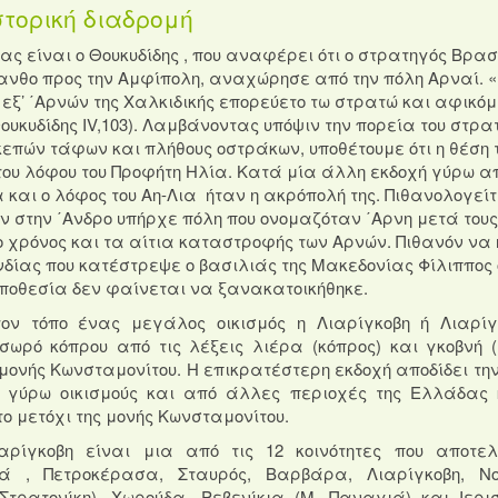
στορική διαδρομή
ς είναι ο Θουκυδίδης , που αναφέρει ότι ο στρατηγός Βρασ
κανθο προς την Αμφίπολη, αναχώρησε από την πόλη Αρναί. «
 εξ’ ΄Αρνών της Χαλκιδικής επορεύετο τω στρατώ και αφικό
ουκυδίδης IV,103). Λαμβάνοντας υπόψιν την πορεία του στρα
πών τάφων και πλήθους οστράκων, υποθέτουμε ότι η θέση 
ου λόφου του Προφήτη Ηλία. Κατά μία άλλη εκδοχή γύρω απ
αι ο λόφος του Αη-Λια ήταν η ακρόπολή της. Πιθανολογείτα
ν στην ΄Ανδρο υπήρχε πόλη που ονομαζόταν ΄Αρνη μετά τους
ο χρόνος και τα αίτια καταστροφής των Αρνών. Πιθανόν να
νδίας που κατέστρεψε ο βασιλιάς της Μακεδονίας Φίλιππος 
τοποθεσία δεν φαίνεται να ξανακατοικήθηκε.
ον τόπο ένας μεγάλος οικισμός η Λιαρίγκοβη ή Λιαρίγ
ωρό κόπρου από τις λέξεις λιέρα (κόπρος) και γκοβνή (
 μονής Κωνσταμονίτου. Η επικρατέστερη εκδοχή αποδίδει την
 γύρω οικισμούς και από άλλες περιοχές της
Ελλάδας 
ο μετόχι της μονής Κωνσταμονίτου.
αρίγκοβη είναι μια από τις 12 κοινότητες που αποτε
ά , Πετροκέρασα, Σταυρός, Βαρβάρα, Λιαρίγκοβη, Νο
Στρατονίκη), Χωρούδα, Ρεβενίκια (Μ. Παναγιά) και Ιερισ