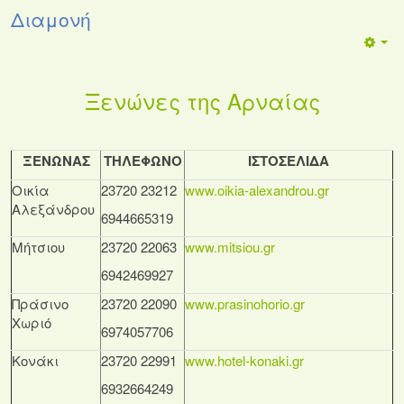
Διαμονή
Ξενώνες της Αρναίας
ΞΕΝΩΝΑΣ
ΤΗΛΕΦΩΝΟ
ΙΣΤΟΣΕΛΙΔΑ
Οικία
23720 23212
www.oikia-alexandrou.gr
Αλεξάνδρου
6944665319
Μήτσιου
23720 22063
www.mitsiou.gr
6942469927
Πράσινο
23720 22090
www.prasinohorio.gr
Χωριό
6974057706
Κονάκι
23720 22991
www.hotel-konaki.gr
6932664249