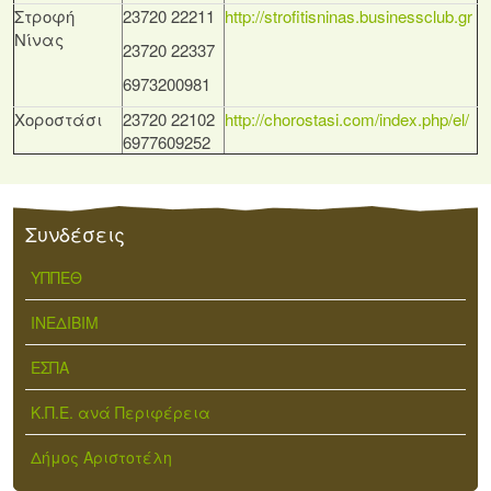
Στροφή
23720 22211
http://strofitisninas.businessclub.gr
Νίνας
23720 22337
6973200981
Χοροστάσι
23720 22102
http://chorostasi.com/index.php/el/
6977609252
Συνδέσεις
ΥΠΠΕΘ
ΙΝΕΔΙΒΙΜ
ΕΣΠΑ
Κ.Π.Ε. ανά Περιφέρεια
Δήμος Αριστοτέλη