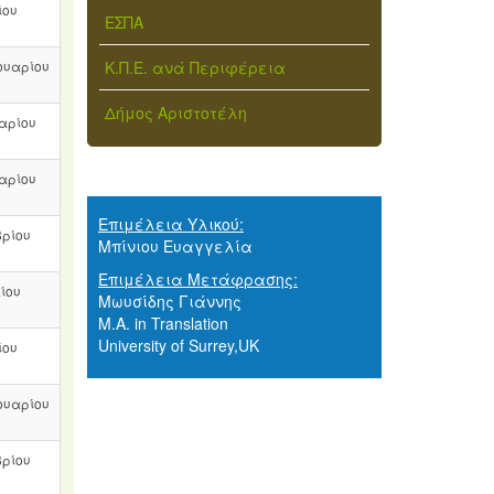
ίου
ΕΣΠΑ
ουαρίου
Κ.Π.Ε. ανά Περιφέρεια
Δήμος Αριστοτέλη
υαρίου
υαρίου
Επιμέλεια Υλικού:
βρίου
Μπίνιου Ευαγγελία
Επιμέλεια Μετάφρασης:
ίου
Μωυσίδης Γιάννης
M.A. in Translation
University of Surrey,UK
ίου
ουαρίου
βρίου