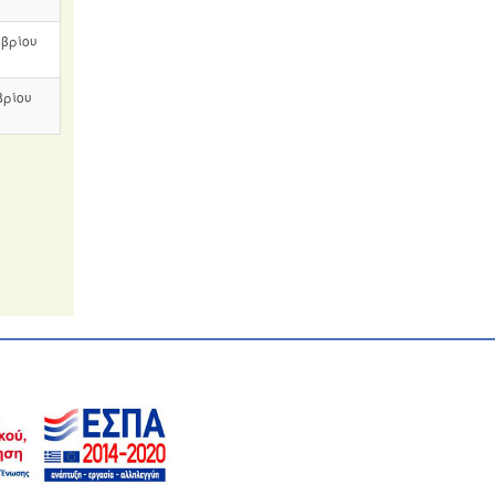
μβρίου
βρίου